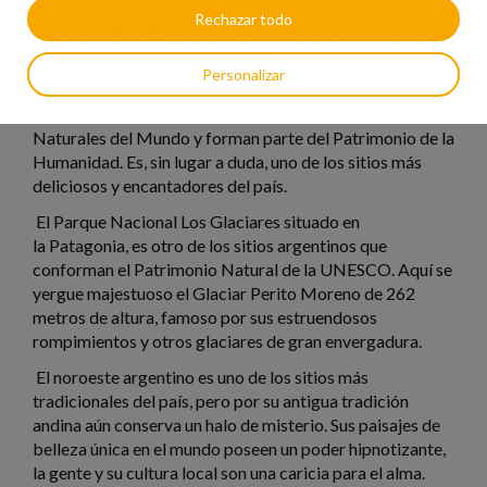
excelente anfitriona, muy amigable con sus visitantes y
Rechazar todo
turistas y fácil de acceder. Buenos Aires es la principal
puerta de acceso al resto del país.
Personalizar
Las Cataratas del Iguazú, rodeadas de un entorno
selvático encantador, constituyen una de las 7 Maravillas
Naturales del Mundo y forman parte del Patrimonio de la
Humanidad. Es, sin lugar a duda, uno de los sitios más
deliciosos y encantadores del país.
El Parque Nacional Los Glaciares situado en
la Patagonia, es otro de los sitios argentinos que
conforman el Patrimonio Natural de la UNESCO. Aquí se
yergue majestuoso el Glaciar Perito Moreno de 262
metros de altura, famoso por sus estruendosos
rompimientos y otros glaciares de gran envergadura.
El noroeste argentino es uno de los sitios más
tradicionales del país, pero por su antigua tradición
andina aún conserva un halo de misterio. Sus paisajes de
belleza única en el mundo poseen un poder hipnotizante,
la gente y su cultura local son una caricia para el alma.