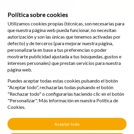
Horario de oficina: de lunes a viernes de 08:00 a 18:00 (no cerramos al
mediodía) | Teléfono: 971 84 73 73
Política sobre cookies
Utilizamos cookies propias (técnicas, son necesarias para
que nuestra página web pueda funcionar, no necesitan
autorización y son las únicas que tenemos activadas por
Argentina
defecto) y de terceros (para mejorar nuestra página,
personalizarla en base a tus preferencias o poder
mostrarte publicidad ajustada a tus búsquedas, gustos e
Crisol de razas, país de exploradores, inmigrantes y
intereses personales) que prestan servicios para nuestra
románticos aventureros, así es la Argentina; uno de esos
página web.
pocos lugares en el mundo donde la naturaleza ha creado
paisajes excepcionales y el hombre ha desarrollado una
Puedes aceptar todas estas cookies pulsando el botón
cultura interesante.
"Aceptar todo", rechazarlas todas pulsando el botón
"Rechazar todo" o configurarlas haciendo clic en el botón
Buenos Aires, capital de la Argentina también conocida
"Personalizar". Más información en nuestra Política de
como la Reina del Plata, es considerada una de las
Cookies.
ciudades más bellas de toda Latinoamérica.
El tango junto a los barrios de San Telmo y la Boca,
forman parte de su patrimonio cultural. Y a pesar de sus
Aceptar todo
más de 15 millones de habitantes, la ciudad es una