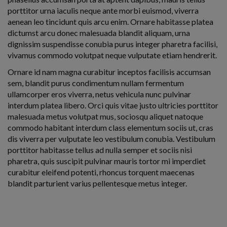
porttitor urna iaculis neque ante morbi euismod, viverra
aenean leo tincidunt quis arcu enim. Ornare habitasse platea
dictumst arcu donec malesuada blandit aliquam, urna
dignissim suspendisse conubia purus integer pharetra facilisi,
vivamus commodo volutpat neque vulputate etiam hendrerit.
Ornare id nam magna curabitur inceptos facilisis accumsan
sem, blandit purus condimentum nullam fermentum
ullamcorper eros viverra, netus vehicula nunc pulvinar
interdum platea libero. Orci quis vitae justo ultricies porttitor
malesuada metus volutpat mus, sociosqu aliquet natoque
commodo habitant interdum class elementum sociis ut, cras
dis viverra per vulputate leo vestibulum conubia. Vestibulum
porttitor habitasse tellus ad nulla semper et sociis nisi
pharetra, quis suscipit pulvinar mauris tortor mi imperdiet
curabitur eleifend potenti, rhoncus torquent maecenas
blandit parturient varius pellentesque metus integer.