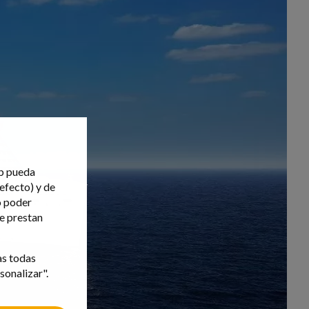
eb pueda
efecto) y de
o poder
ue prestan
as todas
sonalizar".