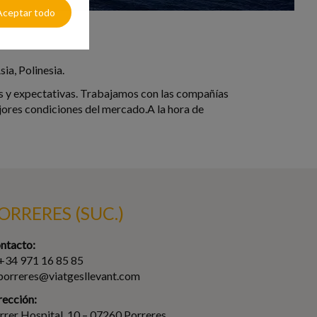
Aceptar todo
ia, Polinesia.
os y expectativas. Trabajamos con las compañías
ores condiciones del mercado.A la hora de
ORRERES (SUC.)
ntacto:
 +34 971 16 85 85
 porreres@viatgesllevant.com
rección:
rrer Hospital, 10 – 07260 Porreres