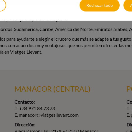
Rechazar todo
sea ya asequible para mucha gente.
iordos, Sudamérica, Caribe, América del Norte, Emiratos árabes, As
s para ayudarte a elegir el crucero que más se adapte a tus gust
os con acuerdos muy ventajosos que nos permiten ofrecer las mej
ía en Viatges Llevant.
MANACOR (CENTRAL)
P
Contacto:
Co
T. +34 971 84 73 73
T.
E. manacor@viatgesllevant.com
E.
Dirección:
Di
Plaça Ramón Llull, 21-A – 07500 Manacor
Ca