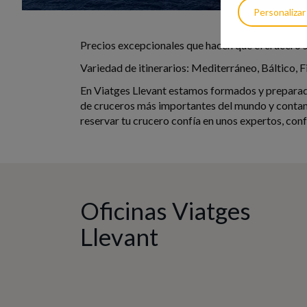
Personalizar
Precios excepcionales que hacen que el crucero 
Variedad de itinerarios: Mediterráneo, Báltico, F
En Viatges Llevant estamos formados y preparado
de cruceros más importantes del mundo y contam
reservar tu crucero confía en unos expertos, conf
Oficinas Viatges
Llevant