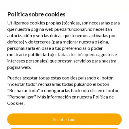
Horario de oficina: de lunes a viernes de 08:00 a 18:00 (no cerramos al
mediodía) | Teléfono: 971 84 73 73
Política sobre cookies
Utilizamos cookies propias (técnicas, son necesarias para
que nuestra página web pueda funcionar, no necesitan
autorización y son las únicas que tenemos activadas por
Parques temáticos
defecto) y de terceros (para mejorar nuestra página,
personalizarla en base a tus preferencias o poder
mostrarte publicidad ajustada a tus búsquedas, gustos e
Diversión, fantasía, magia, ilusión. Todo esto y mucho
intereses personales) que prestan servicios para nuestra
más lo encontrarás en los parques temáticos.
página web.
En Viatges Llevant te organizamos el viaje al parque
Puedes aceptar todas estas cookies pulsando el botón
temático que más te guste, de España (Port Aventura,
"Aceptar todo", rechazarlas todas pulsando el botón
Terra Mitica, Warner, Isla Mágica, etc.) o del resto del
"Rechazar todo" o configurarlas haciendo clic en el botón
mundo (Disneyland-Paris, Futuroscope, DisneyWorld-
"Personalizar". Más información en nuestra Política de
Orlando, etc.) , para que disfrutes junto a los tuyos de sus
Cookies.
atracciones y espectáculos.
Aceptar todo