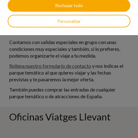
Rechazar todo
Personalizar
Contamos con salidas especiales en grupo con unas
condiciones muy especiales y también, si lo prefieres,
podemos organizarte el viaje a tu medida.
Rellena nuestro formulario de contacto
y nos indicas el
parque temático al que quieres viajar y las fechas
previstas y te pasaremos la mejor oferta.
También puedes comprar las entradas de cualquier
parque temático o de atracciones de España.
Oficinas Viatges Llevant