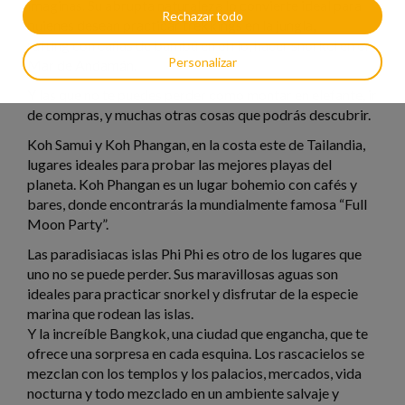
imaginas. Su abrupta naturaleza lo convierte ideal para
Rechazar todo
quienes desean practicar trekkings en la jungla,
rafting con cañas de bambú en el rio, hacer snorkel en el
Personalizar
Mar de Andamán.
Y las que no te puedes perder como montar en elefante, ir
de compras, y muchas otras cosas que podrás descubrir.
Koh Samui y Koh Phangan, en la costa este de Tailandia,
lugares ideales para probar las mejores playas del
planeta. Koh Phangan es un lugar bohemio con cafés y
bares, donde encontrarás la mundialmente famosa “Full
Moon Party”.
Las paradisiacas islas Phi Phi es otro de los lugares que
uno no se puede perder. Sus maravillosas aguas son
ideales para practicar snorkel y disfrutar de la especie
marina que rodean las islas.
Y la increíble Bangkok, una ciudad que engancha, que te
ofrece una sorpresa en cada esquina. Los rascacielos se
mezclan con los templos y los palacios, mercados, vida
nocturna y todo mezclado en un ambiente salvaje y