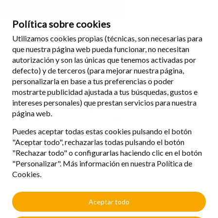
Horario de oficina: de lunes a viernes de 08:00 a 18:00 (no cerramos al
mediodía) | Teléfono: 971 84 73 73
Política sobre cookies
Utilizamos cookies propias (técnicas, son necesarias para
que nuestra página web pueda funcionar, no necesitan
autorización y son las únicas que tenemos activadas por
Tailandia
defecto) y de terceros (para mejorar nuestra página,
personalizarla en base a tus preferencias o poder
mostrarte publicidad ajustada a tus búsquedas, gustos e
El reino de Tailandia es un país fundamentalmente
intereses personales) que prestan servicios para nuestra
budista y uno de los mejores países del mundo donde
página web.
pasar las vacaciones. Con un clima tropical que no es ni
demasiado caluroso ni demasiado seco, hay que añadir
Puedes aceptar todas estas cookies pulsando el botón
que tampoco es extremadamente húmedo en la estación
"Aceptar todo", rechazarlas todas pulsando el botón
de los monzones, por lo que es posible viajar a Tailandia
"Rechazar todo" o configurarlas haciendo clic en el botón
en cualquier época del año. Los viajeros, al llegar a esta
"Personalizar". Más información en nuestra Política de
tierra, están a salvo de la confusión. Incluso en Bangkok,
Cookies.
la exclusividad de la comida, la arquitectura, el idioma, las
costumbres y la religión avivan y satisfacen los sentidos.
Aceptar todo
En Tailandia puedes hacer mucho más de lo que te