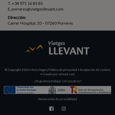
T. +34 971 16 85 85
E. porreres@viatgesllevant.com
Dirección:
Carrer Hospital, 10 – 07260 Porreres
© Copyright 2026
•
Aviso legal y Política de privacidad
•
Aceptación de cookies
•
Creado por
o2mad.com
¿Te gustaría trabajar con nosotros?
Declaración de accesibilidad