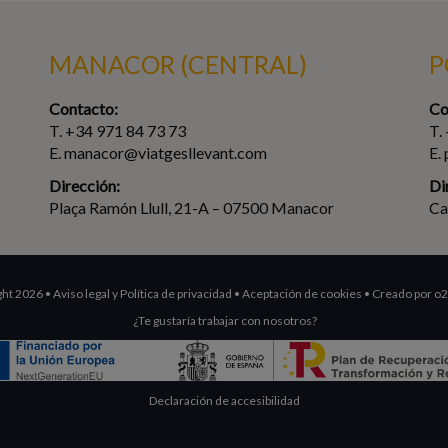
MANACOR (CENTRAL)
P
Contacto:
Co
T. +34 971 84 73 73
T.
E. manacor@viatgesllevant.com
E.
Dirección:
Di
Plaça Ramón Llull, 21-A – 07500 Manacor
Ca
ght 2026
•
Aviso legal y Política de privacidad
•
Aceptación de cookies
•
Creado por
o
¿Te gustaría trabajar con nosotros?
Declaración de accesibilidad