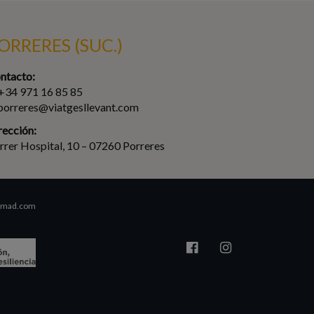
ORRERES (SUC.)
ntacto:
 +34 971 16 85 85
 porreres@viatgesllevant.com
rección:
rrer Hospital, 10 – 07260 Porreres
2mad.com