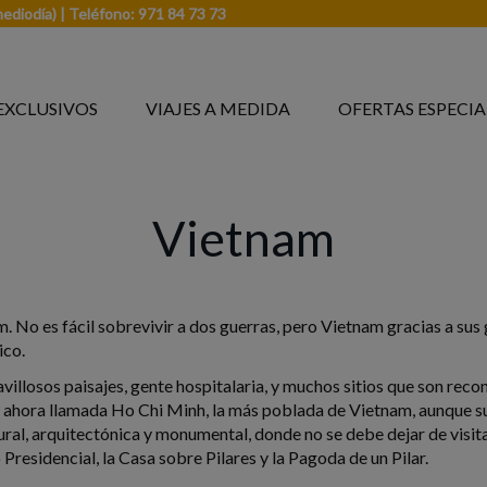
mediodía) | Teléfono: 971 84 73 73
EXCLUSIVOS
VIAJES A MEDIDA
OFERTAS ESPECIA
Vietnam
am. No es fácil sobrevivir a dos guerras, pero Vietnam gracias a sus
ico.
illosos paisajes, gente hospitalaria, y muchos sitios que son reco
ahora llamada Ho Chi Minh, la más poblada de Vietnam, aunque su 
ural, arquitectónica y monumental, donde no se debe dejar de visita
residencial, la Casa sobre Pilares y la Pagoda de un Pilar.