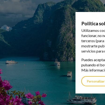
Política so
Utilizamos coo
funcionar, no 
terceros (para
mostrarte publ
servicios para
Puedes aceptar
pulsando el bo
Más informació
Personalizar