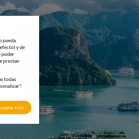
eb pueda
efecto) y de
o poder
ue prestan
as todas
sonalizar".
Aceptar todo