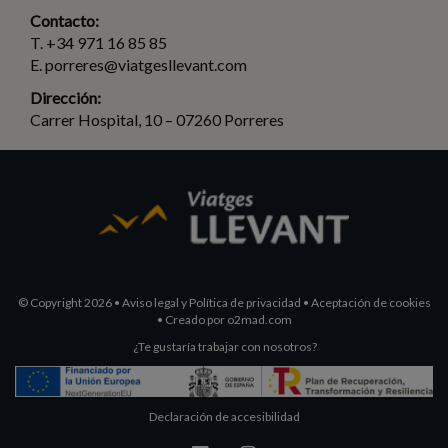
Contacto:
T. +34 971 16 85 85
E. porreres@viatgesllevant.com
Dirección:
Carrer Hospital, 10 – 07260 Porreres
© Copyright 2026
•
Aviso legal y Política de privacidad
•
Aceptación de cookies
•
Creado por
o2mad.com
¿Te gustaría trabajar con nosotros?
Declaración de accesibilidad