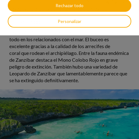
tesoro como es la “ciudad de piedra” (Stone town) y sus
Rechazar todo
casas estilo árabes perfectamente blancas fue
declarado patrimonio de la humanidad por la UNESCO
Personalizar
en el año 2000.
Las posibilidades de practicar deportes se centran sobre
todo en los relacionados con el mar. El buceo es
excelente gracias a la calidad de los arrecifes de
coral que rodean el archipiélago. Entre la fauna endémica
de Zanzíbar destaca el Mono Colobo Rojo en grave
peligro de extinción. También hubo una variedad de
Leopardo de Zanzíbar que lamentablemente parece que
se ha extinguido definitivamente.