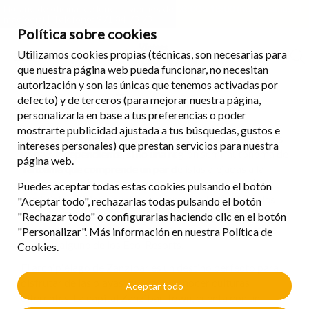
Horario de oficina: de lunes a viernes de 08:00 a 18:00 (no cerramos al
mediodía) | Teléfono: 971 84 73 73
Política sobre cookies
Utilizamos cookies propias (técnicas, son necesarias para
que nuestra página web pueda funcionar, no necesitan
autorización y son las únicas que tenemos activadas por
Zanzíbar
defecto) y de terceros (para mejorar nuestra página,
personalizarla en base a tus preferencias o poder
mostrarte publicidad ajustada a tus búsquedas, gustos e
Lo primero que debemos saber de Zanzíbar es que no es
intereses personales) que prestan servicios para nuestra
un país independiente, si no una región semi-autónoma de
página web.
Tanzania que comprende un par de islas alejadas a la
costa este de África llamadas Zanzíbar y Pemba. Éstas,
Puedes aceptar todas estas cookies pulsando el botón
con la isla de Mafia suelen ser llamadas las “Islas de las
"Aceptar todo", rechazarlas todas pulsando el botón
Especias”. A pocos kilómetros de Tanzania, es ideal para
"Rechazar todo" o configurarlas haciendo clic en el botón
hacer una extensión a las playas y tomarse unos días de
"Personalizar". Más información en nuestra Política de
relax en alguno de los Eco-Resorts.
Cookies.
El archipiélago de Zanzíbar es un destino perfecto para
disfrutar de las playas, bucear o conocer culturas
Aceptar todo
diferentes. La capital Zanzibar Town, cuenta con un