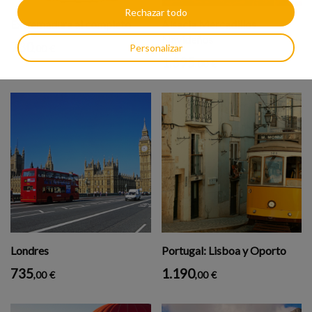
Rechazar todo
Extremadura al completo
Alsacia Mercadillos
Navideños
730
Personalizar
,00
€
1.595
,00
€
Londres
Portugal: Lisboa y Oporto
735
1.190
,00
€
,00
€