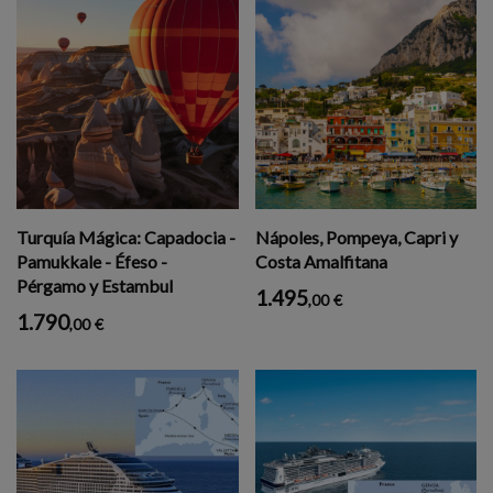
Turquía Mágica: Capadocia -
Nápoles, Pompeya, Capri y
Pamukkale - Éfeso -
Costa Amalfitana
Pérgamo y Estambul
1.495
,00
€
1.790
,00
€