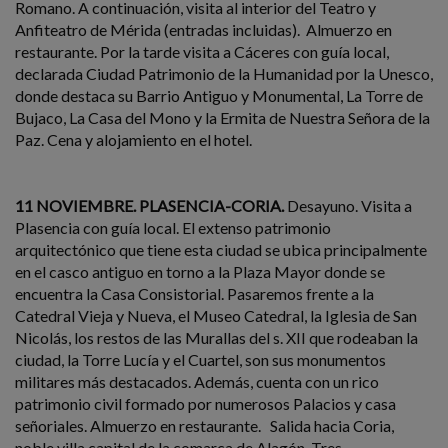
Romano. A continuación, visita al interior del Teatro y
Anfiteatro de Mérida (entradas incluidas). Almuerzo en
restaurante. Por la tarde visita a Cáceres con guía local,
declarada Ciudad Patrimonio de la Humanidad por la Unesco,
donde destaca su Barrio Antiguo y Monumental, La Torre de
Bujaco, La Casa del Mono y la Ermita de Nuestra Señora de la
Paz. Cena y alojamiento en el hotel.
11 NOVIEMBRE. PLASENCIA-CORIA.
Desayuno. Visita a
Plasencia con guía local. El extenso patrimonio
arquitectónico que tiene esta ciudad se ubica principalmente
en el casco antiguo en torno a la Plaza Mayor donde se
encuentra la Casa Consistorial. Pasaremos frente a la
Catedral Vieja y Nueva, el Museo Catedral, la Iglesia de San
Nicolás, los restos de las Murallas del s. XII que rodeaban la
ciudad, la Torre Lucía y el Cuartel, son sus monumentos
militares más destacados. Además, cuenta con un rico
patrimonio civil formado por numerosos Palacios y casa
señoriales. Almuerzo en restaurante. Salida hacia Coria,
noble villa capital de la comarca de Alagón. Tres