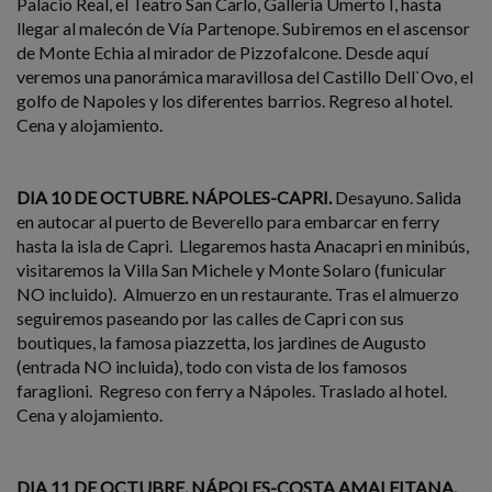
Palacio Real, el Teatro San Carlo, Galleria Umerto I, hasta
llegar al malecón de Vía Partenope. Subiremos en el ascensor
de Monte Echia al mirador de Pizzofalcone. Desde aquí
veremos una panorámica maravillosa del Castillo Dell`Ovo, el
golfo de Napoles y los diferentes barrios. Regreso al hotel.
Cena y alojamiento.
DIA 10 DE OCTUBRE. NÁPOLES-CAPRI.
Desayuno. Salida
en autocar al puerto de Beverello para embarcar en ferry
hasta la isla de Capri. Llegaremos hasta Anacapri en minibús,
visitaremos la Villa San Michele y Monte Solaro (funicular
NO incluido). Almuerzo en un restaurante. Tras el almuerzo
seguiremos paseando por las calles de Capri con sus
boutiques, la famosa piazzetta, los jardines de Augusto
(entrada NO incluida), todo con vista de los famosos
faraglioni. Regreso con ferry a Nápoles. Traslado al hotel.
Cena y alojamiento.
DIA 11 DE OCTUBRE. NÁPOLES-COSTA AMALFITANA.